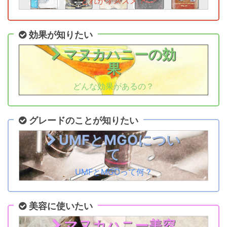
どれがオススメ？
効果が知りたい
マヌカハニーの効
果
どんな効果があるの？
グレードのことが知りたい
UMFとMGOについ
て
UMFとMGOって何？
美容に使いたい
マヌカハニー美容